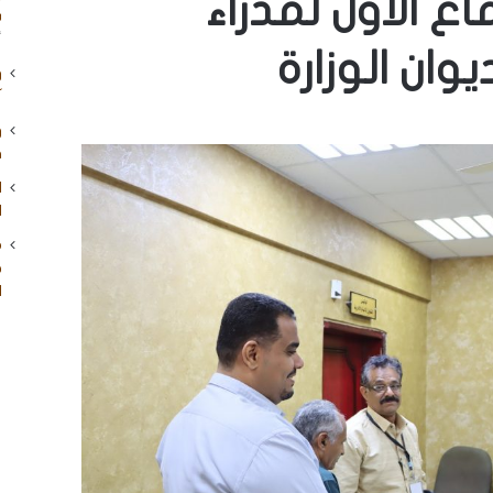
اع الأول لمدراء
شق
أ
ن الوزارة
و
آ
و
ق
ا
ا
م
ج
ا