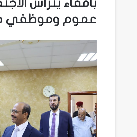
بامقاء يترأس الاجتم
عموم وموظفي ديوا