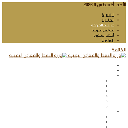
الأحد, أغسطس 9 2026
الرئيسية
إتصل بنا
خريطة الموقع
مواقع مهمة
أسئلة متكررة
English
القائمة
الرئيسية
عن اليمن
عن الوزارة
نبـذة تاريخـية
الرؤية والرسالة
المهام والاختصاصات
إستراتيجية الوزارة
اللائحة التنظيمية
الهيكل التنظيمي
كلمتنا
الوزيـــر
نائب الوزير
وزراء سابقون