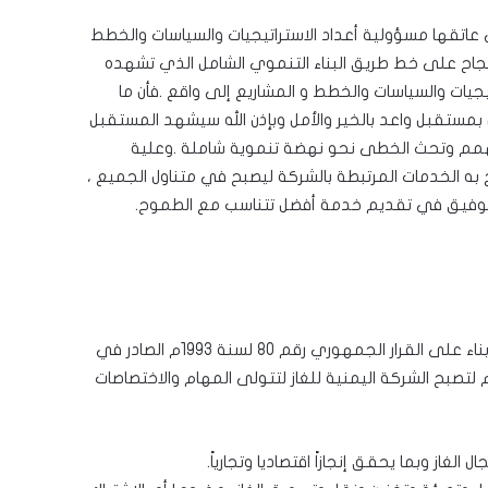
 عاتقها مسؤولية أعداد الاستراتيجيات والسياسات والخطط
نجاح على خط طريق البناء التنموي الشامل الذي تشهده
يجيات والسياسات والخطط و المشاريع إلى واقع .فأن ما
ستقبل واعد بالخير والأمل وبإذن الله سيشهد المستقبل
لهمم وتحث الخطى نحو نهضة تنموية شاملة .وعلية
به الخدمات المرتبطة بالشركة ليصبح في متناول الجميع ،
 التوفيق في تقديم خدمة أفضل تتناسب مع الطموح.
تأسست المؤسسة العامة للغاز في نوفمبر 1993م بناء على القرار الجمهوري رقم 80 لسنة 1993م الصادر في
 نوفمبر 1993م وتعد لت تسميتها في عام 1996م لتصبح الشركة اليمنية للغاز لتتولى المهام والاختصاصات