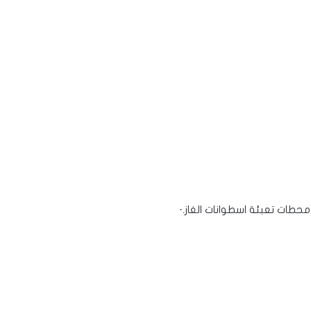
حطات تعبئة اسطوانات الغاز.·