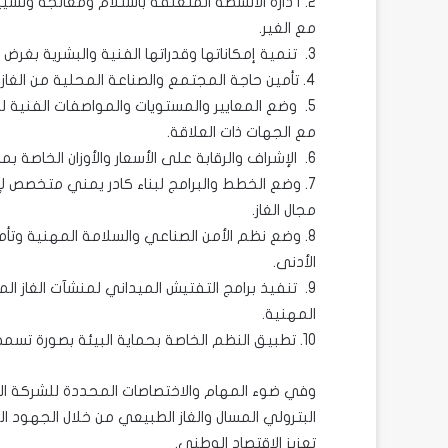
2. أ دارة الأنشطة المتعلقة باستلام ومعالجة وتسييل وتعبئة وتخزين ونقل وتسويق الغاز بمفردها أو بالاشتراك
مع الغير.
3. تنمية إمكاناتها وقدراتها الفنية والبشرية بغرض توسيع دورها ومسئوليتها في صناعة واستغلال الغاز.
4. تأمين حاجة المجتمع والصناعة المحلية من الغاز بصورة دائمة.
5. وضع المعايير والمستويات والمواصفات الفنية 
مع الجهات ذات العلاقة.
6. الإشراف والرقابة على الأسعار والأوزان الخاصة بمادة الغاز بالتنسيق مع الجهات ذات العلاقة.
7. وضع الخطط والبرامج لبناء كادر يمني متخصص لإدا
مجال الغاز.
8. وضع نظم الأمن الصناعي والسلامة المهنية وتأم
الأدنى.
9. تنفيذ برامج التفتيش الميداني لمنشآت الغاز ا
المهنية.
10. تطبيق النظم الخاصة بحماية البيئة بصورة تسمح في تطوير الجهود المبذولة في هذا الشأن.
وفي ضوء المهام والاختصاصات المحددة للشركة اليمن
البترولي المسال والغاز الطبيعي من خلال الجهود
تعزيز الاقتصاد الوطني.