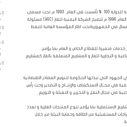
آ
الشركة اليمنية للغاز شركة حكومية تجارية مملوكة للدولة 100 % تأسست في العام 1993 م تحت مسمى
و
المؤسسة العامة للغاز (GGC) واٌعيد هيكلتها في العام 1996 م لتصبح الشركة اليمنية للغاز (YGC) مسئولة
ق
لمسال في الجمهوريةتحت اطار المؤسسة العامة للنفط
ا
ا
م
خدمات متميزة للقطاع الخاص و العام بما يؤمن
ج
ا
ية و التجارية للغاز و المشاريع المتعلقة بالغاز كمشاريع
و
ب
ً في الجهود التي تبذلها الحكومة لتنويع المصادر الاقتصادية
لمية في مجــال الاستكشاف والإنتــاج و التصدير وحث رأس
ية في مجال النقل و التخزين و التعبئة و التوزيع .
يع الاستثمارية بما يؤمن تنوع المنتجات الغازية و تعدد
اجات المستقبلية من الطاقة وحماية البيئة من خلال
.